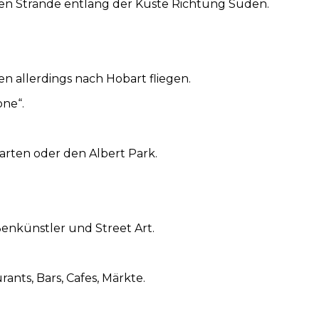
ngen Strände entlang der Küste Richtung Süden.
en allerdings nach Hobart fliegen.
one“.
rten oder den Albert Park.
ßenkünstler und Street Art.
ants, Bars, Cafes, Märkte.