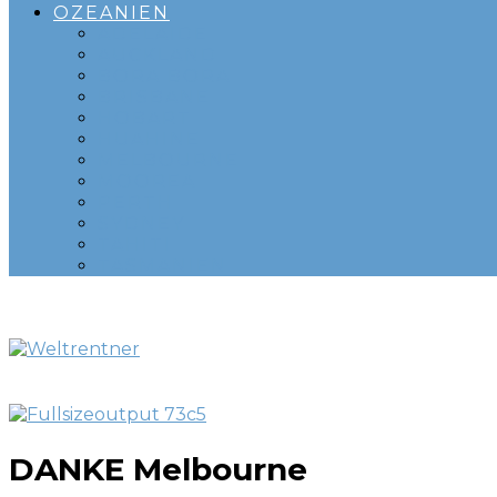
OZEANIEN
ADELAIDE
AUCKLAND
BORA BORA
BRISBANE
HOBART
HUAHINE
MELBOURNE
MOOREA
PERTH
SYDNEY
TAHITI
TASMANIEN
DANKE Melbourne