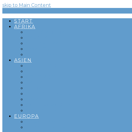
skip to Main Content
Menü
START
AFRIKA
ADDIS ABEBA
KAPSTADT
SÜDAFRIKA
SWAKOPMUND
WINDHOEK
ASIEN
ABU DHABI
BEIRUT
COLOMBO
DOHA
DUBAI
KUALA LUMPUR
OMAN
SAUDI-ARABIEN
SINGAPUR
EUROPA
BARCELONA
DÜSSELDORF