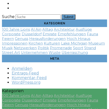
Suche
Submit
KATEGORIEN
100 Jahre Lions
Al Ain
Alltag
Architektur
Ausflüge
Corporate
Düsseldorf
Emirate
Empfehlungen
Fauna
Feiern
Genuss
Herausforderungen
Hoch Hinaus
Impressionen
Kirchen
Kulturen
Lake Michigan
Museum
Musik
Netzwerken
Politik
Promenade
Sport
Strand
Street Art
Unternehmen
Wüste
Überraschung
META
Anmelden
Eintrags-Feed
Kommentar-Feed
WordPress.org
Kategorien
100 Jahre Lions
Al Ain
Alltag
Architektur
Ausflüge
Corporate
Düsseldorf
Emirate
Empfehlungen
Fauna
Feiern
Genuss
Herausforderungen
Hoch Hinaus