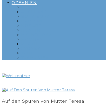
OZEANIEN
ADELAIDE
AUCKLAND
BORA BORA
BRISBANE
HOBART
HUAHINE
MELBOURNE
MOOREA
PERTH
SYDNEY
TAHITI
TASMANIEN
Auf den Spuren von Mutter Teresa