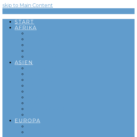
skip to Main Content
Menü
START
AFRIKA
ADDIS ABEBA
KAPSTADT
SÜDAFRIKA
SWAKOPMUND
WINDHOEK
ASIEN
ABU DHABI
BEIRUT
COLOMBO
DOHA
DUBAI
KUALA LUMPUR
OMAN
SAUDI-ARABIEN
SINGAPUR
EUROPA
BARCELONA
DÜSSELDORF