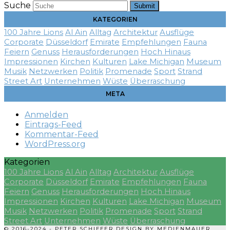
Suche
Submit
KATEGORIEN
100 Jahre Lions
Al Ain
Alltag
Architektur
Ausflüge
Corporate
Düsseldorf
Emirate
Empfehlungen
Fauna
Feiern
Genuss
Herausforderungen
Hoch Hinaus
Impressionen
Kirchen
Kulturen
Lake Michigan
Museum
Musik
Netzwerken
Politik
Promenade
Sport
Strand
Street Art
Unternehmen
Wüste
Überraschung
META
Anmelden
Eintrags-Feed
Kommentar-Feed
WordPress.org
Kategorien
100 Jahre Lions
Al Ain
Alltag
Architektur
Ausflüge
Corporate
Düsseldorf
Emirate
Empfehlungen
Fauna
Feiern
Genuss
Herausforderungen
Hoch Hinaus
Impressionen
Kirchen
Kulturen
Lake Michigan
Museum
Musik
Netzwerken
Politik
Promenade
Sport
Strand
Street Art
Unternehmen
Wüste
Überraschung
© 2016-2024 - PETER SCHIFFER DESIGN BY
MEDIENMAUER