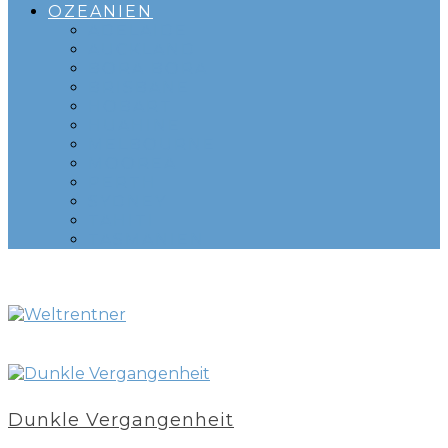
OZEANIEN
ADELAIDE
AUCKLAND
BORA BORA
BRISBANE
HOBART
HUAHINE
MELBOURNE
MOOREA
PERTH
SYDNEY
TAHITI
TASMANIEN
Dunkle Vergangenheit