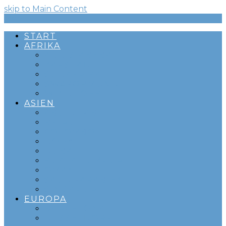
skip to Main Content
Menü
START
AFRIKA
ADDIS ABEBA
KAPSTADT
SÜDAFRIKA
SWAKOPMUND
WINDHOEK
ASIEN
ABU DHABI
BEIRUT
COLOMBO
DOHA
DUBAI
KUALA LUMPUR
OMAN
SAUDI-ARABIEN
SINGAPUR
EUROPA
BARCELONA
DÜSSELDORF