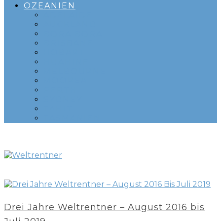
OZEANIEN
ADELAIDE
AUCKLAND
BORA BORA
BRISBANE
HOBART
HUAHINE
MELBOURNE
MOOREA
PERTH
SYDNEY
TAHITI
TASMANIEN
Drei Jahre Weltrentner – August 2016 bis