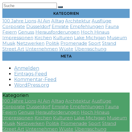
Suche
Submit
KATEGORIEN
100 Jahre Lions
Al Ain
Alltag
Architektur
Ausflüge
Corporate
Düsseldorf
Emirate
Empfehlungen
Fauna
Feiern
Genuss
Herausforderungen
Hoch Hinaus
Impressionen
Kirchen
Kulturen
Lake Michigan
Museum
Musik
Netzwerken
Politik
Promenade
Sport
Strand
Street Art
Unternehmen
Wüste
Überraschung
META
Anmelden
Eintrags-Feed
Kommentar-Feed
WordPress.org
Kategorien
100 Jahre Lions
Al Ain
Alltag
Architektur
Ausflüge
Corporate
Düsseldorf
Emirate
Empfehlungen
Fauna
Feiern
Genuss
Herausforderungen
Hoch Hinaus
Impressionen
Kirchen
Kulturen
Lake Michigan
Museum
Musik
Netzwerken
Politik
Promenade
Sport
Strand
Street Art
Unternehmen
Wüste
Überraschung