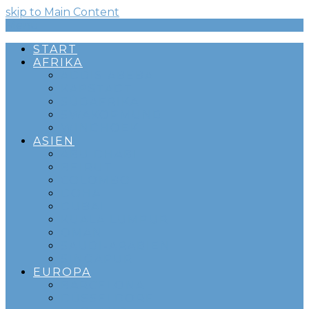
skip to Main Content
Menü
START
AFRIKA
ADDIS ABEBA
KAPSTADT
SÜDAFRIKA
SWAKOPMUND
WINDHOEK
ASIEN
ABU DHABI
BEIRUT
COLOMBO
DOHA
DUBAI
KUALA LUMPUR
OMAN
SAUDI-ARABIEN
SINGAPUR
EUROPA
BARCELONA
DÜSSELDORF