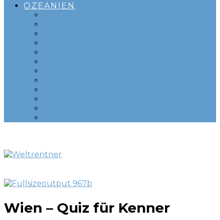
OZEANIEN
ADELAIDE
AUCKLAND
BORA BORA
BRISBANE
HOBART
HUAHINE
MELBOURNE
MOOREA
PERTH
SYDNEY
TAHITI
TASMANIEN
Wien – Quiz für Kenner