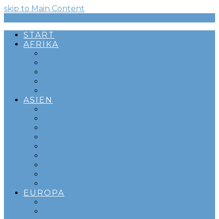
skip to Main Content
Menü
START
AFRIKA
ADDIS ABEBA
KAPSTADT
SÜDAFRIKA
SWAKOPMUND
WINDHOEK
ASIEN
ABU DHABI
BEIRUT
COLOMBO
DOHA
DUBAI
KUALA LUMPUR
OMAN
SAUDI-ARABIEN
SINGAPUR
EUROPA
BARCELONA
DÜSSELDORF