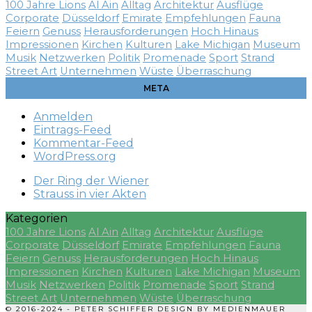
100 Jahre Lions
Al Ain
Alltag
Architektur
Ausflüge
Corporate
Düsseldorf
Emirate
Empfehlungen
Fauna
Feiern
Genuss
Herausforderungen
Hoch Hinaus
Impressionen
Kirchen
Kulturen
Lake Michigan
Museum
Musik
Netzwerken
Politik
Promenade
Sport
Strand
Street Art
Unternehmen
Wüste
Überraschung
META
Anmelden
Eintrags-Feed
Kommentar-Feed
WordPress.org
Der Ring der Wiener
Strauss in vier Akten
Kategorien
100 Jahre Lions
Al Ain
Alltag
Architektur
Ausflüge
Corporate
Düsseldorf
Emirate
Empfehlungen
Fauna
Feiern
Genuss
Herausforderungen
Hoch Hinaus
Impressionen
Kirchen
Kulturen
Lake Michigan
Museum
Musik
Netzwerken
Politik
Promenade
Sport
Strand
Street Art
Unternehmen
Wüste
Überraschung
© 2016-2024 - PETER SCHIFFER DESIGN BY
MEDIENMAUER