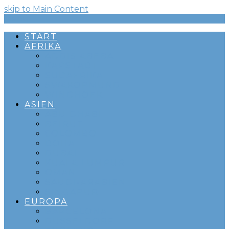
skip to Main Content
Menü
START
AFRIKA
ADDIS ABEBA
KAPSTADT
SÜDAFRIKA
SWAKOPMUND
WINDHOEK
ASIEN
ABU DHABI
BEIRUT
COLOMBO
DOHA
DUBAI
KUALA LUMPUR
OMAN
SAUDI-ARABIEN
SINGAPUR
EUROPA
BARCELONA
DÜSSELDORF