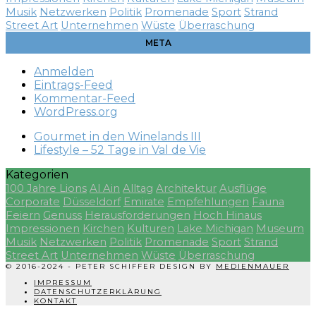
Musik
Netzwerken
Politik
Promenade
Sport
Strand
Street Art
Unternehmen
Wüste
Überraschung
META
Anmelden
Eintrags-Feed
Kommentar-Feed
WordPress.org
Gourmet in den Winelands III
Lifestyle – 52 Tage in Val de Vie
Kategorien
100 Jahre Lions
Al Ain
Alltag
Architektur
Ausflüge
Corporate
Düsseldorf
Emirate
Empfehlungen
Fauna
Feiern
Genuss
Herausforderungen
Hoch Hinaus
Impressionen
Kirchen
Kulturen
Lake Michigan
Museum
Musik
Netzwerken
Politik
Promenade
Sport
Strand
Street Art
Unternehmen
Wüste
Überraschung
© 2016-2024 - PETER SCHIFFER DESIGN BY
MEDIENMAUER
IMPRESSUM
DATENSCHUTZERKLÄRUNG
KONTAKT