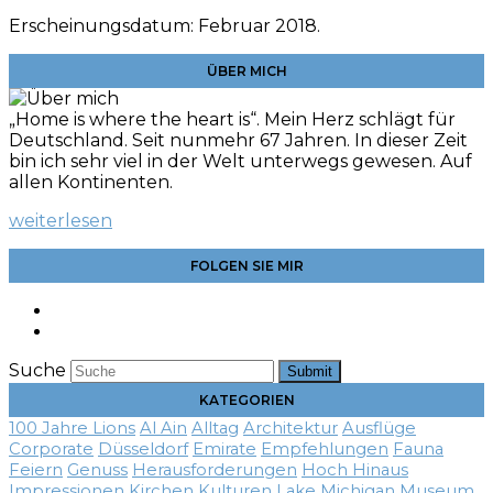
Erscheinungsdatum: Februar 2018.
ÜBER MICH
„Home is where the heart is“. Mein Herz schlägt für
Deutschland. Seit nunmehr 67 Jahren. In dieser Zeit
bin ich sehr viel in der Welt unterwegs gewesen. Auf
allen Kontinenten.
weiterlesen
FOLGEN SIE MIR
Suche
Submit
KATEGORIEN
100 Jahre Lions
Al Ain
Alltag
Architektur
Ausflüge
Corporate
Düsseldorf
Emirate
Empfehlungen
Fauna
Feiern
Genuss
Herausforderungen
Hoch Hinaus
Impressionen
Kirchen
Kulturen
Lake Michigan
Museum