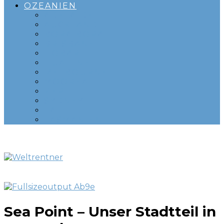
OZEANIEN
ADELAIDE
AUCKLAND
BORA BORA
BRISBANE
HOBART
HUAHINE
MELBOURNE
MOOREA
PERTH
SYDNEY
TAHITI
TASMANIEN
Sea Point – Unser Stadtteil in