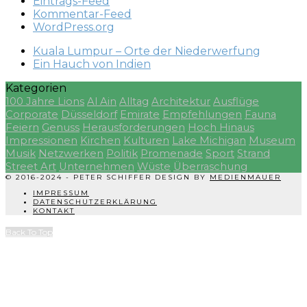
Eintrags-Feed
Kommentar-Feed
WordPress.org
Kuala Lumpur – Orte der Niederwerfung
Ein Hauch von Indien
Kategorien
100 Jahre Lions
Al Ain
Alltag
Architektur
Ausflüge
Corporate
Düsseldorf
Emirate
Empfehlungen
Fauna
Feiern
Genuss
Herausforderungen
Hoch Hinaus
Impressionen
Kirchen
Kulturen
Lake Michigan
Museum
Musik
Netzwerken
Politik
Promenade
Sport
Strand
Street Art
Unternehmen
Wüste
Überraschung
© 2016-2024 - PETER SCHIFFER DESIGN BY
MEDIENMAUER
IMPRESSUM
DATENSCHUTZERKLÄRUNG
KONTAKT
Back To Top