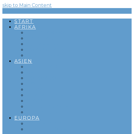
skip to Main Content
Menü
START
AFRIKA
ADDIS ABEBA
KAPSTADT
SÜDAFRIKA
SWAKOPMUND
WINDHOEK
ASIEN
ABU DHABI
BEIRUT
COLOMBO
DOHA
DUBAI
KUALA LUMPUR
OMAN
SAUDI-ARABIEN
SINGAPUR
EUROPA
BARCELONA
DÜSSELDORF