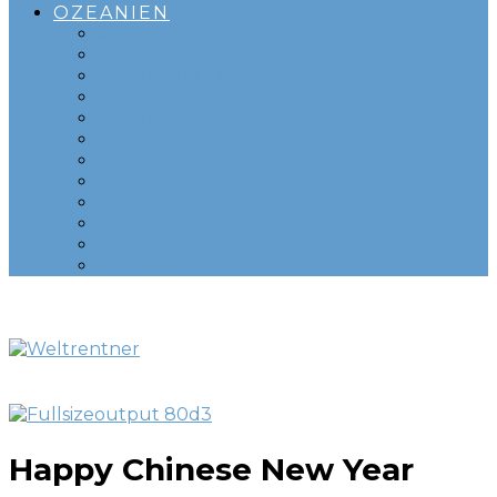
OZEANIEN
ADELAIDE
AUCKLAND
BORA BORA
BRISBANE
HOBART
HUAHINE
MELBOURNE
MOOREA
PERTH
SYDNEY
TAHITI
TASMANIEN
Happy Chinese New Year