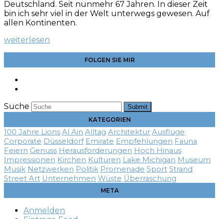
Deutschland. Seit nunmehr 67 Jahren. In dieser Zeit
bin ich sehr viel in der Welt unterwegs gewesen. Auf
allen Kontinenten.
weiterlesen
FOLGEN SIE MIR
Suche
Submit
KATEGORIEN
100 Jahre Lions
Al Ain
Alltag
Architektur
Ausflüge
Corporate
Düsseldorf
Emirate
Empfehlungen
Fauna
Feiern
Genuss
Herausforderungen
Hoch Hinaus
Impressionen
Kirchen
Kulturen
Lake Michigan
Museum
Musik
Netzwerken
Politik
Promenade
Sport
Strand
Street Art
Unternehmen
Wüste
Überraschung
META
Anmelden