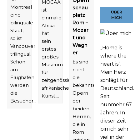
Opern
MOCAA
Montreal
schau
ist
ÜBER
eine
platz
einmalig.
MICH
Rom –
bilinguale
Afrika
Mozar
Stadt,
hat
t und
so ist
sein
Wagn
Vancouver
„Home is
erstes
er
trilingual.
where the
großes
Schon
Es sind
heart is“.
Museum
am
nicht
Mein Herz
für
Flughafen
die
schlägt für
zeitgenössische
werden
bekanntesten
afrikanische
Deutschland.
die
Opern
Kunst.…
Seit
Besucher…
der
nunmehr 67
beiden
Jahren. In
Herren,
dieser Zeit
die in
bin ich sehr
Rom
viel in der