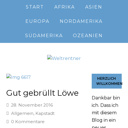
START
AFRIKA
ASIEN
EUROPA
NORDAMERIKA
SÜDAMERIKA
OZEANIEN
HERZLICH
WILLKOMMEN
Gut gebrüllt Löwe
Dankbar bin
28. November 2016
ich. Dass ich
mit diesem
Allgemein
,
Kapstadt
Blog in ein
0 Kommentare
neues