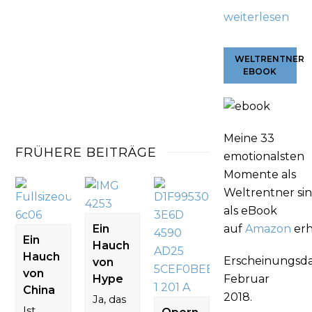
weiterlesen
WELTRENTNER
EBOOK
Meine 33
FRÜHERE BEITRÄGE
emotionalsten
Momente als
Weltrentner si
als eBook
Ein
auf
Amazon
erh
Ein
Hauch
Hauch
Erscheinungsd
von
von
Hype
Februar
China
2018.
Ja, das
Ist