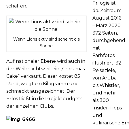
Trilogie ist
schaffen.
da. Zeitraum:
August 2016
– März 2020.
372 Seiten,
Wenn Lions aktiv sind scheint die
durchgehend
Sonne!
mit
Farbfotos
Auf nationaler Ebene wird auch in
illustriert. 32
der Weihnachtszeit ein „Christmas
Reiseziele,
Cake“ verkauft. Dieser kostet 85
von Aruba
Rand, wiegt ein Kilogramm und
bis Whistler,
schmeckt ausgezeichnet. Der
und mehr
Erlös fließt in die Projektbudgets
als 300
der einzelnen Clubs.
Insider-Tipps
und
kulinarische
Em