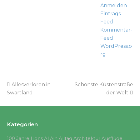
Anmelden
Eintrags-
Feed
Kommentar-
Feed
WordPress.o
rg
Allesverloren in
Schönste Küstenstraße
Swartland
der Welt
Kategorien
100 Jahre Lions
Al Ain
Alltag
Architektur
Ausflüge