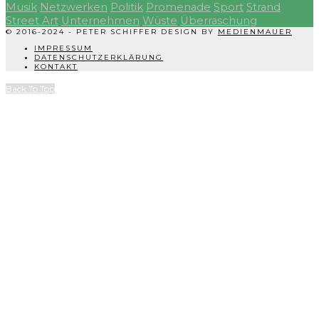
Musik
Netzwerken
Politik
Promenade
Sport
Strand
Street Art
Unternehmen
Wüste
Überraschung
© 2016-2024 - PETER SCHIFFER DESIGN BY
MEDIENMAUER
IMPRESSUM
DATENSCHUTZERKLÄRUNG
KONTAKT
Back To Top