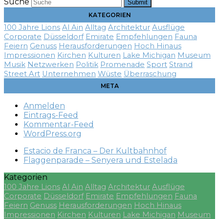
Suche
Submit
KATEGORIEN
100 Jahre Lions
Al Ain
Alltag
Architektur
Ausflüge
Corporate
Düsseldorf
Emirate
Empfehlungen
Fauna
Feiern
Genuss
Herausforderungen
Hoch Hinaus
Impressionen
Kirchen
Kulturen
Lake Michigan
Museum
Musik
Netzwerken
Politik
Promenade
Sport
Strand
Street Art
Unternehmen
Wüste
Überraschung
META
Anmelden
Eintrags-Feed
Kommentar-Feed
WordPress.org
Estacio de Franca – Der Kultbahnhof
Flaggenparade – Senyera und Estelada
Kategorien
100 Jahre Lions
Al Ain
Alltag
Architektur
Ausflüge
Corporate
Düsseldorf
Emirate
Empfehlungen
Fauna
Feiern
Genuss
Herausforderungen
Hoch Hinaus
Impressionen
Kirchen
Kulturen
Lake Michigan
Museum