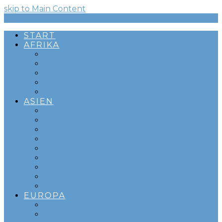
skip to Main Content
Menü
START
AFRIKA
ADDIS ABEBA
KAPSTADT
SÜDAFRIKA
SWAKOPMUND
WINDHOEK
ASIEN
ABU DHABI
BEIRUT
COLOMBO
DOHA
DUBAI
KUALA LUMPUR
OMAN
SAUDI-ARABIEN
SINGAPUR
EUROPA
BARCELONA
DÜSSELDORF