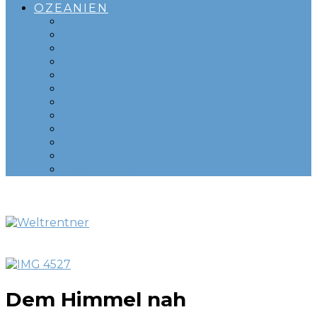
OZEANIEN
ADELAIDE
AUCKLAND
BORA BORA
BRISBANE
HOBART
HUAHINE
MELBOURNE
MOOREA
PERTH
SYDNEY
TAHITI
TASMANIEN
Dem Himmel nah