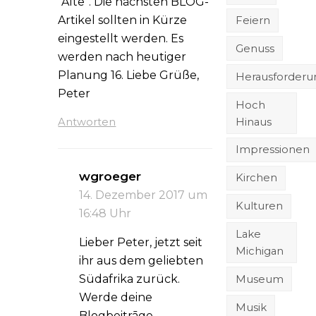
“Alte”. Die nächsten BLOG-
Artikel sollten in Kürze
Feiern
eingestellt werden. Es
Genuss
werden nach heutiger
Planung 16. Liebe Grüße,
Herausforder
Peter
Hoch
Hinaus
Antworten
Impressionen
wgroeger
Kirchen
14. Dezember 2017 um
Kulturen
16:48 Uhr
Lake
Lieber Peter, jetzt seit
Michigan
ihr aus dem geliebten
Südafrika zurück.
Museum
Werde deine
Musik
Blogbeitrāge