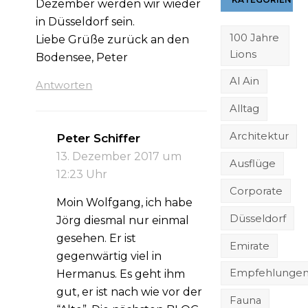
Dezember werden wir wieder
in Düsseldorf sein.
100 Jahre
Liebe Grüße zurück an den
Lions
Bodensee, Peter
Al Ain
Antworten
Alltag
Architektur
Peter Schiffer
13. Dezember 2017 um
Ausflüge
12:23 Uhr
Corporate
Moin Wolfgang, ich habe
Düsseldorf
Jörg diesmal nur einmal
gesehen. Er ist
Emirate
gegenwärtig viel in
Empfehlunge
Hermanus. Es geht ihm
gut, er ist nach wie vor der
Fauna