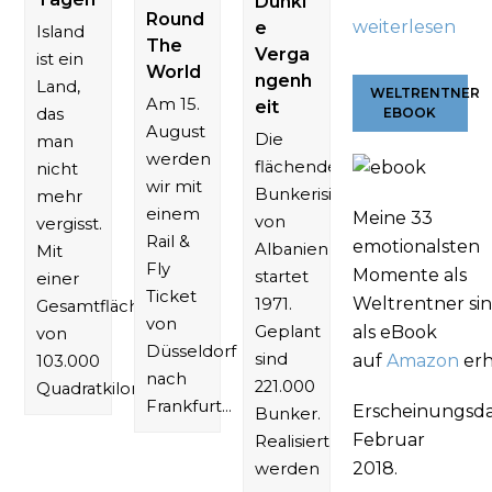
Dunkl
Round
weiterlesen
e
Island
The
Verga
ist ein
World
ngenh
Land,
WELTRENTNER
Am 15.
eit
das
EBOOK
August
Die
man
werden
flächendeckende
nicht
wir mit
Bunkerisierung
mehr
einem
Meine 33
von
vergisst.
Rail &
emotionalsten
Albanien
Mit
Fly
Momente als
startet
einer
Ticket
Weltrentner si
1971.
Gesamtfläche
von
Geplant
als eBook
von
Düsseldorf
sind
auf
Amazon
erh
103.000
nach
221.000
Quadratkilometern…
Frankfurt…
Erscheinungsd
Bunker.
Februar
Realisiert
2018.
werden