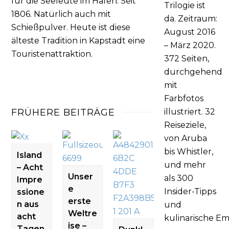
für die Seeleute im Hafen. Seit
Trilogie ist
1806. Natürlich auch mit
da. Zeitraum:
Schießpulver. Heute ist diese
August 2016
älteste Tradition in Kapstadt eine
– März 2020.
Touristenattraktion.
372 Seiten,
durchgehend
mit
Farbfotos
FRÜHERE BEITRÄGE
illustriert. 32
Reiseziele,
von Aruba
bis Whistler,
Island
und mehr
– Acht
Unser
als 300
Impre
e
Insider-Tipps
ssione
erste
n aus
und
Weltre
acht
kulinarische
Em
ise –
Tagen