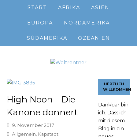
START
AFRIKA
ASIEN
EUROPA
NORDAMERIKA
SÜDAMERIKA
OZEANIEN
HERZLICH
WILLKOMMEN
High Noon – Die
Dankbar bin
Kanone donnert
ich. Dass ich
mit diesem
9. November 2017
Blog in ein
Allgemein
,
Kapstadt
neues