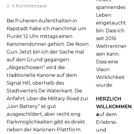
4 Kommentare
spannendes
Leben
Bei früheren Aufenthalten in
eingetaucht
Kapstadt habe ich manchmal um
bin. Dass ich
Punkt 12 Uhr mittags einen
seit 2016
Kanonendonner gehört. Die Noon
Weltrentner
Gun. Jetzt bin ich der Sache mal
sein kann.
auf den Grund gegangen.
Dass eine
„Abgeschossen“ wird die
Vision
traditionelle Kanone auf dem
Wirklichkeit
Signal Hill, oberhalb des
wurde.
Stadtviertels De Waterkant. Die
Anfahrt über die Military Road zur
HERZLICH
„Lion Battery“ ist gut
WILLKOMMEN
ausgeschildert, aber recht eng.
a
uf dem
Parkmöglichkeiten gibt es direkt
Erlebnis-
neben der Kanonen-Plattform.
und