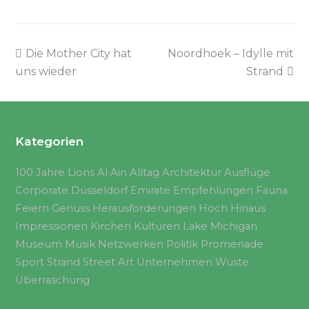
Die Mother City hat
Noordhoek – Idylle mit
uns wieder
Strand
Kategorien
100 Jahre Lions
Al Ain
Alltag
Architektur
Ausflüge
Corporate
Düsseldorf
Emirate
Empfehlungen
Fauna
Feiern
Genuss
Herausforderungen
Hoch Hinaus
Impressionen
Kirchen
Kulturen
Lake Michigan
Museum
Musik
Netzwerken
Politik
Promenade
Sport
Strand
Street Art
Unternehmen
Wüste
Überraschung