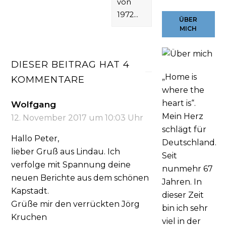
von
1972…
ÜBER
MICH
DIESER BEITRAG HAT 4
„Home is
KOMMENTARE
where the
heart is“.
Wolfgang
Mein Herz
12. November 2017 um 10:03 Uhr
schlägt für
Hallo Peter,
Deutschland.
lieber Gruß aus Lindau. Ich
Seit
verfolge mit Spannung deine
nunmehr 67
neuen Berichte aus dem schönen
Jahren. In
Kapstadt.
dieser Zeit
Grüße mir den verrückten Jörg
bin ich sehr
Kruchen
viel in der