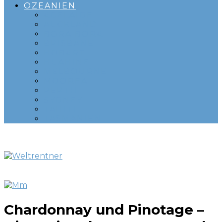
OZEANIEN
ADELAIDE
AUCKLAND
BORA BORA
BRISBANE
HOBART
HUAHINE
MELBOURNE
MOOREA
PERTH
SYDNEY
TAHITI
TASMANIEN
Chardonnay und Pinotage –