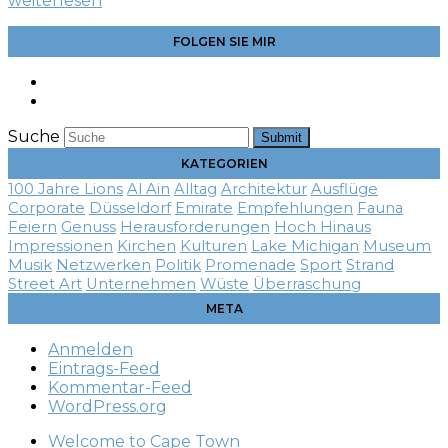
weiterlesen
FOLGEN SIE MIR
Suche
Submit
KATEGORIEN
100 Jahre Lions
Al Ain
Alltag
Architektur
Ausflüge
Corporate
Düsseldorf
Emirate
Empfehlungen
Fauna
Feiern
Genuss
Herausforderungen
Hoch Hinaus
Impressionen
Kirchen
Kulturen
Lake Michigan
Museum
Musik
Netzwerken
Politik
Promenade
Sport
Strand
Street Art
Unternehmen
Wüste
Überraschung
META
Anmelden
Eintrags-Feed
Kommentar-Feed
WordPress.org
Welcome to Cape Town