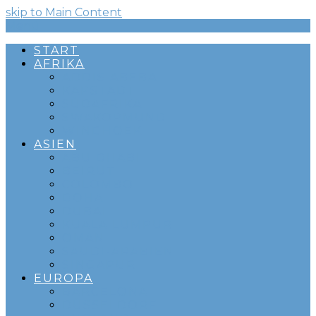
skip to Main Content
Menü
START
AFRIKA
ADDIS ABEBA
KAPSTADT
SÜDAFRIKA
SWAKOPMUND
WINDHOEK
ASIEN
ABU DHABI
BEIRUT
COLOMBO
DOHA
DUBAI
KUALA LUMPUR
OMAN
SAUDI-ARABIEN
SINGAPUR
EUROPA
BARCELONA
DÜSSELDORF