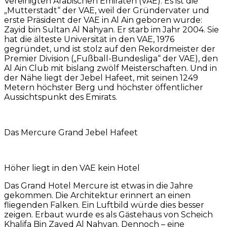
Vereinigten Arabischen Emiraten (VAE). Es ist die
„Mutterstadt“ der VAE, weil der Gründervater und
erste Präsident der VAE in Al Ain geboren wurde:
Zayid bin Sultan Al Nahyan. Er starb im Jahr 2004. Sie
hat die älteste Universität in den VAE, 1976
gegründet, und ist stolz auf den Rekordmeister der
Premier Division („Fußball-Bundesliga“ der VAE), den
Al Ain Club mit bislang zwölf Meisterschaften. Und in
der Nähe liegt der Jebel Hafeet, mit seinen 1249
Metern höchster Berg und höchster öffentlicher
Aussichtspunkt des Emirats.
Das Mercure Grand Jebel Hafeet
Höher liegt in den VAE kein Hotel
Das Grand Hotel Mercure ist etwas in die Jahre
gekommen. Die Architektur erinnert an einen
fliegenden Falken. Ein Luftbild würde dies besser
zeigen. Erbaut wurde es als Gästehaus von Scheich
Khalifa Bin Zayed Al Nahyan. Dennoch – eine