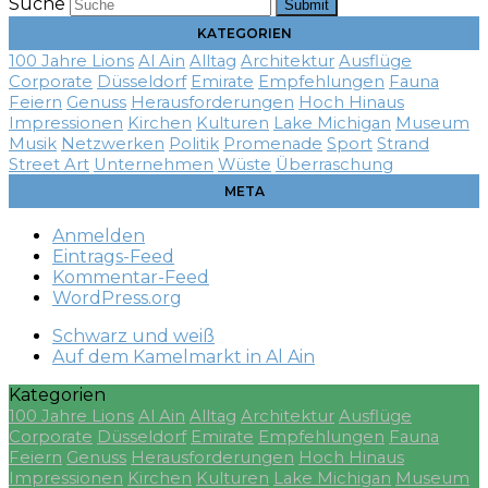
Suche
Submit
KATEGORIEN
100 Jahre Lions
Al Ain
Alltag
Architektur
Ausflüge
Corporate
Düsseldorf
Emirate
Empfehlungen
Fauna
Feiern
Genuss
Herausforderungen
Hoch Hinaus
Impressionen
Kirchen
Kulturen
Lake Michigan
Museum
Musik
Netzwerken
Politik
Promenade
Sport
Strand
Street Art
Unternehmen
Wüste
Überraschung
META
Anmelden
Eintrags-Feed
Kommentar-Feed
WordPress.org
Schwarz und weiß
Auf dem Kamelmarkt in Al Ain
Kategorien
100 Jahre Lions
Al Ain
Alltag
Architektur
Ausflüge
Corporate
Düsseldorf
Emirate
Empfehlungen
Fauna
Feiern
Genuss
Herausforderungen
Hoch Hinaus
Impressionen
Kirchen
Kulturen
Lake Michigan
Museum