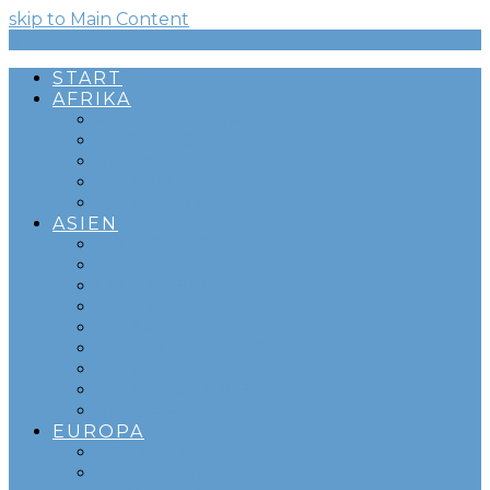
skip to Main Content
Menü
START
AFRIKA
ADDIS ABEBA
KAPSTADT
SÜDAFRIKA
SWAKOPMUND
WINDHOEK
ASIEN
ABU DHABI
BEIRUT
COLOMBO
DOHA
DUBAI
KUALA LUMPUR
OMAN
SAUDI-ARABIEN
SINGAPUR
EUROPA
BARCELONA
DÜSSELDORF