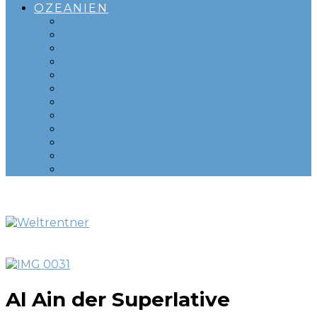
OZEANIEN
ADELAIDE
AUCKLAND
BORA BORA
BRISBANE
HOBART
HUAHINE
MELBOURNE
MOOREA
PERTH
SYDNEY
TAHITI
TASMANIEN
Al Ain der Superlative