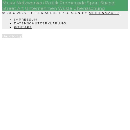
Musik
Netzwerken
Politik
Promenade
Sport
Strand
Street Art
Unternehmen
Wüste
Überraschung
© 2016-2024 - PETER SCHIFFER DESIGN BY
MEDIENMAUER
IMPRESSUM
DATENSCHUTZERKLÄRUNG
KONTAKT
Back To Top