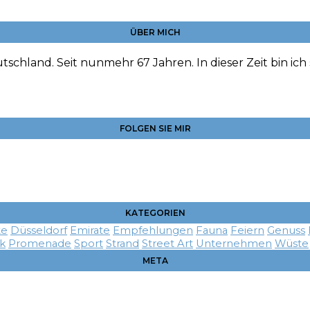
ÜBER MICH
tschland. Seit nunmehr 67 Jahren. In dieser Zeit bin ich
FOLGEN SIE MIR
KATEGORIEN
te
Düsseldorf
Emirate
Empfehlungen
Fauna
Feiern
Genuss
ik
Promenade
Sport
Strand
Street Art
Unternehmen
Wüste
META