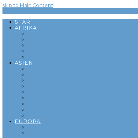
skip to Main Content
Menü
START
AFRIKA
ADDIS ABEBA
KAPSTADT
SÜDAFRIKA
SWAKOPMUND
WINDHOEK
ASIEN
ABU DHABI
BEIRUT
COLOMBO
DOHA
DUBAI
KUALA LUMPUR
OMAN
SAUDI-ARABIEN
SINGAPUR
EUROPA
BARCELONA
DÜSSELDORF