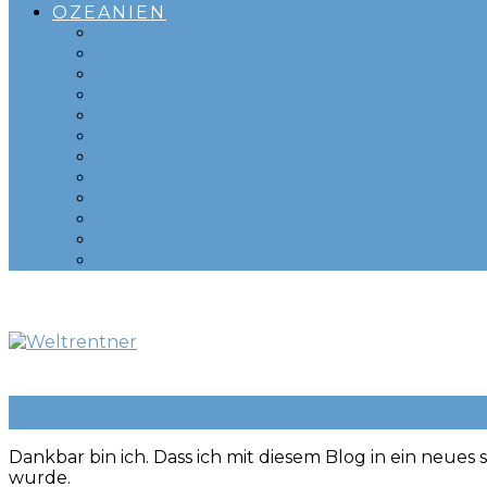
OZEANIEN
ADELAIDE
AUCKLAND
BORA BORA
BRISBANE
HOBART
HUAHINE
MELBOURNE
MOOREA
PERTH
SYDNEY
TAHITI
TASMANIEN
Dankbar bin ich. Dass ich mit diesem Blog in ein neues 
wurde.